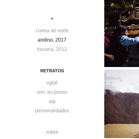
+
coreia do norte
andino, 2017
havana, 2012
RETRATOS
egbé
sim, eu posso
aip
personalidades
sobre