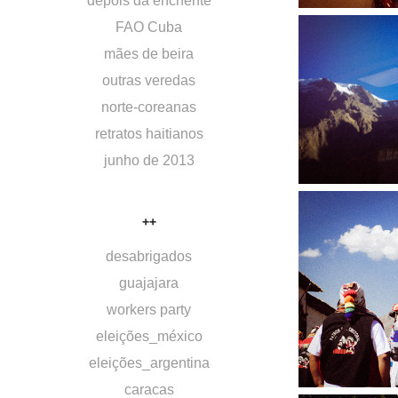
depois da enchente
FAO Cuba
mães de beira
outras veredas
norte-coreanas
retratos haitianos
junho de 2013
++
desabrigados
guajajara
workers party
eleições_méxico
eleições_argentina
caracas