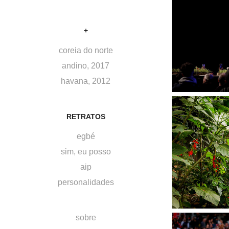
+
coreia do norte
andino, 2017
havana, 2012
RETRATOS
egbé
sim, eu posso
aip
personalidades
sobre