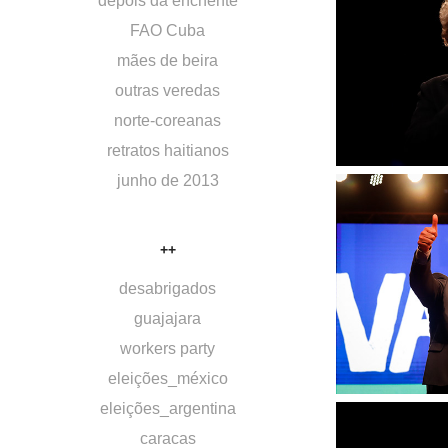
depois da enchente
FAO Cuba
mães de beira
outras veredas
norte-coreanas
retratos haitianos
junho de 2013
++
desabrigados
guajajara
workers party
eleições_méxico
eleições_argentina
caracas