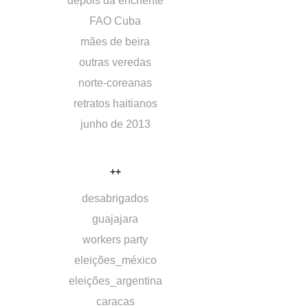
depois da enchente
FAO Cuba
mães de beira
outras veredas
norte-coreanas
retratos haitianos
junho de 2013
++
desabrigados
guajajara
workers party
eleições_méxico
eleições_argentina
caracas