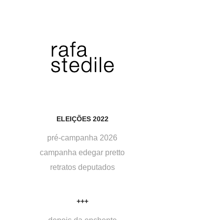
ELEIÇÕES 2022
pré-campanha 2026
campanha edegar pretto
retratos deputados
+++